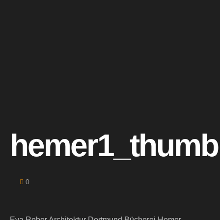
hemer1_thumb
0
Eva Reber Architektur Dortmund Bücherei Hemer