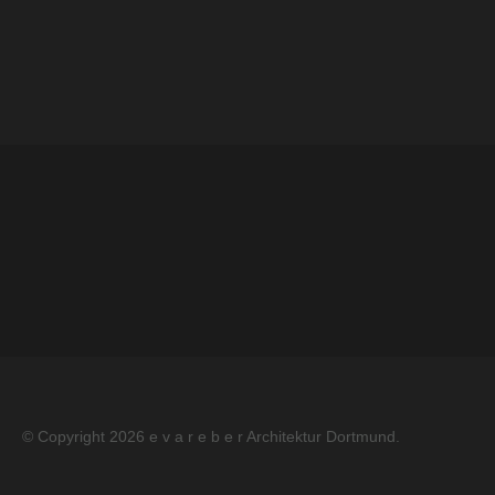
Impressum
Datenschutz
Kontakt
© Copyright 2026
e v a r e b e r Architektur Dortmund
.