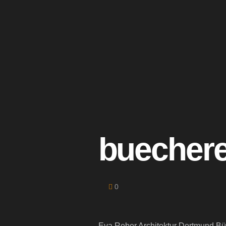
buecher
0
Eva Reber Architektur Dortmund B