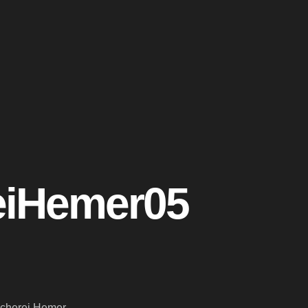
eiHemer05
ücherei Hemer