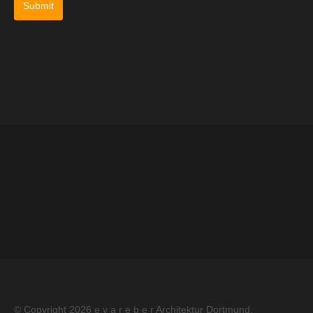
Impressum
Datenschutz
Kontakt
© Copyright 2026
e v a r e b e r Architektur Dortmund
.