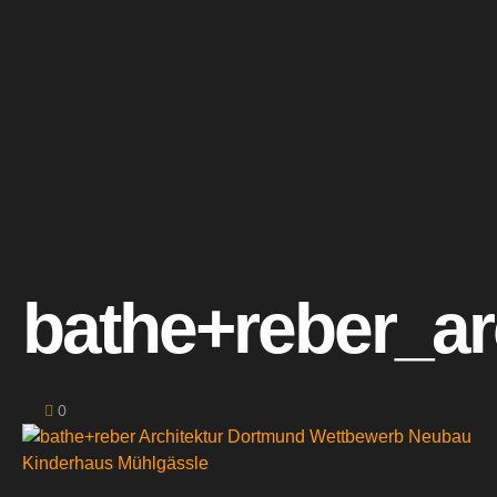
bathe+reber_a
0