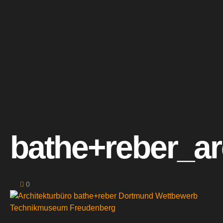
bathe+reber_a
0