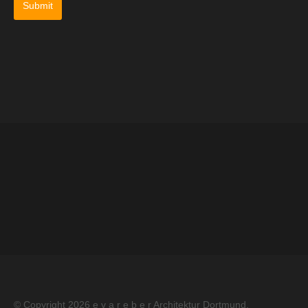
Impressum
Datenschutz
Kontakt
© Copyright 2026
e v a r e b e r Architektur Dortmund
.